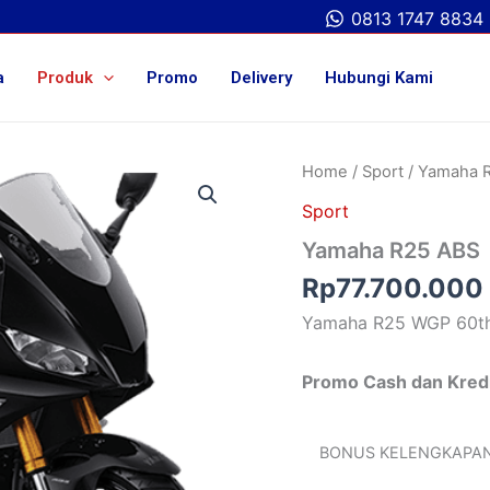
0813 1747 8834
a
Produk
Promo
Delivery
Hubungi Kami
Home
/
Sport
/ Yamaha 
Sport
Yamaha R25 ABS
Rp
77.700.000
Yamaha R25 WGP 60th
Promo Cash dan Kred
BONUS KELENGKAPA