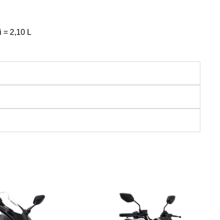
li = 2,10 L