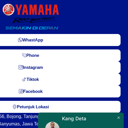
WhastApp
Phone
Instagram
Tiktok
Facebook
Petunjuk Lokasi
o.56, Bojong, Tanjung, Kec. Purwokerto Sel., Kabupaten
Kang Deta
Banyumas, Jawa Tengah 53144