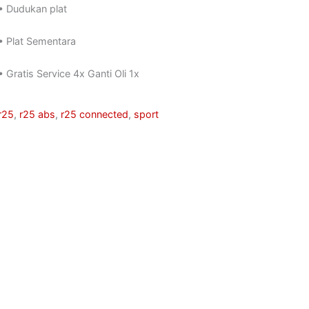
• Dudukan plat
• Plat Sementara
• Gratis Service 4x Ganti Oli 1x
r25
,
r25 abs
,
r25 connected
,
sport