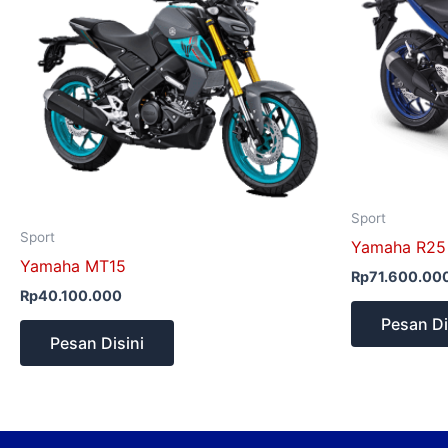
Sport
Sport
Yamaha R25
Yamaha MT15
Rp
71.600.00
Rp
40.100.000
Pesan Di
Pesan Disini