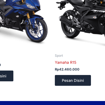
Sport
Yamaha R15
0
Rp
42.460.000
sini
Pesan Disini