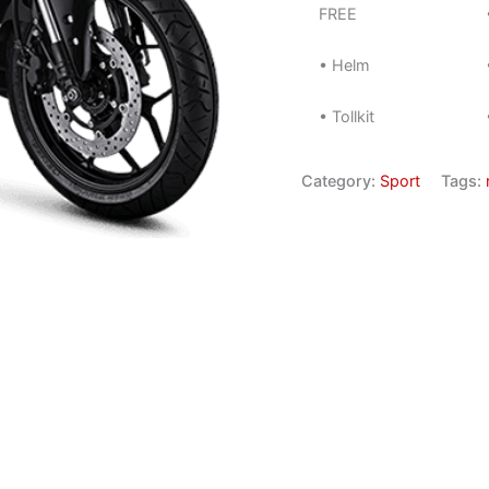
FREE
• Helm
• Tollkit
Category:
Sport
Tags: