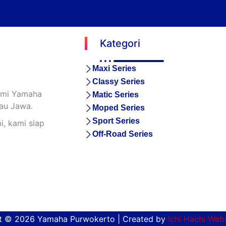
Kategori
Maxi Series
Classy Series
esmi Yamaha
Matic Series
lau Jawa.
Moped Series
Sport Series
, kami siap
Off-Road Series
t © 2026 Yamaha Purwokerto | Created by
Ichi Hachi Web