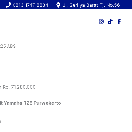
0813 1747 8834
Jl. Gerilya Barat Tj. No.56
R25 ABS
 Rp. 71.280.000
it Yamaha R25 Purwokerto
N