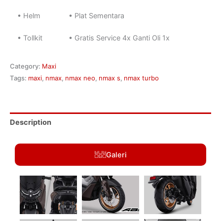
• Helm
• Plat Sementara
• Tollkit
• Gratis Service 4x Ganti Oli 1x
Category:
Maxi
Tags:
maxi
,
nmax
,
nmax neo
,
nmax s
,
nmax turbo
Description
Galeri