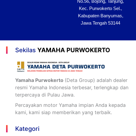
No.56, Bojong, Tanjung,
Kec. Purwokerto Sel.,
Kabupaten Banyumas,
Jawa Tengah 53144
Sekilas
YAMAHA PURWOKERTO
Yamaha Purwokerto
(Deta Group) adalah dealer
resmi Yamaha Indonesia terbesar, terlengkap dan
terpercaya di Pulau Jawa.
Percayakan motor Yamaha impian Anda kepada
kami, kami siap memberikan yang terbaik.
Kategori