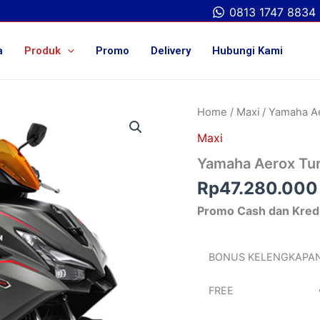
0813 1747 8834
a
Produk
Promo
Delivery
Hubungi Kami
Home
/
Maxi
/ Yamaha Ae
Maxi
Yamaha Aerox Tur
Rp
47.280.000
Promo Cash dan Kred
BONUS KELENGKAPA
FREE