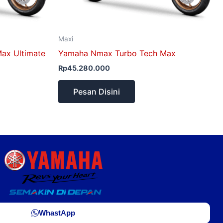
Maxi
ax Ultimate
Yamaha Nmax Turbo Tech Max
Rp
45.280.000
Pesan Disini
WhastApp