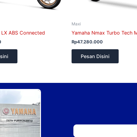
Maxi
 LX ABS Connected
Yamaha Nmax Turbo Tech M
0
Rp
47.280.000
sini
Pesan Disini