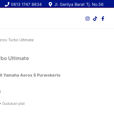
0813 1747 8834
Jl. Gerilya Barat Tj. No.56
rox Turbo Ultimate
bo Ultimate
it Yamaha Aerox S Purwokerto
N
• Dudukan plat