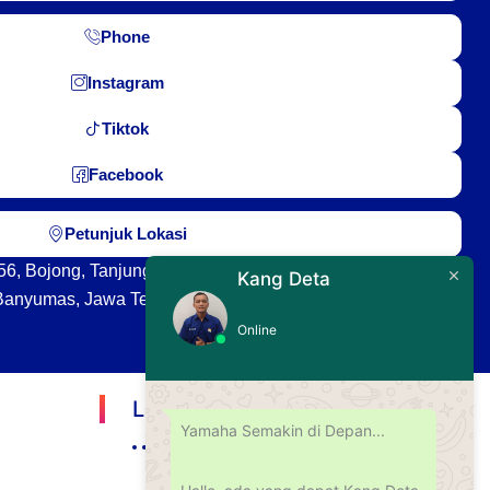
Phone
Instagram
Tiktok
Facebook
Petunjuk Lokasi
o.56, Bojong, Tanjung, Kec. Purwokerto Sel., Kabupaten
Kang Deta
Banyumas, Jawa Tengah 53144
Online
Lokasi Kami
Yamaha Semakin di Depan...