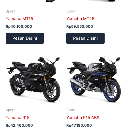
Sport
Sport
Yamaha MT15
Yamaha MT25
Rp
40.100.000
Rp
59.550.000
Pesan Disini
Pesan Disini
Sport
Sport
Yamaha R15
Yamaha R15 ABS
Rp
42.460.000
Rp
47.180.000