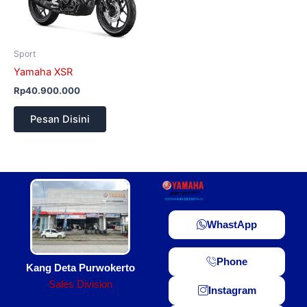
Sport
Yamaha XSR
Rp
40.900.000
Pesan Disini
WhastApp
Phone
Kang Deta Purwokerto
Sales Division
Instagram