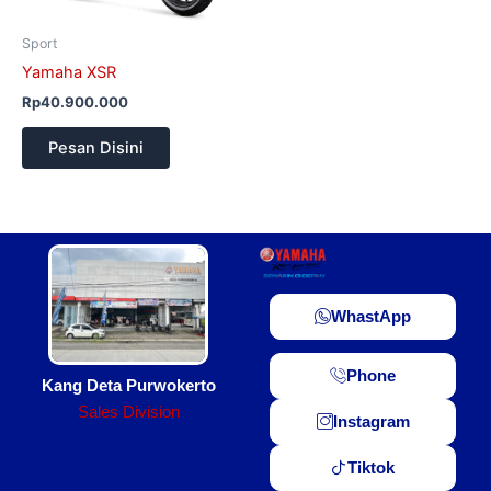
Sport
Yamaha XSR
Rp
40.900.000
Pesan Disini
WhastApp
Phone
Kang Deta Purwokerto
Sales Division
Instagram
Tiktok