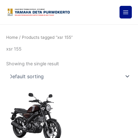
Skip
to
content
Home
/ Products tagged “xsr 155”
xsr 155
Showing the single result