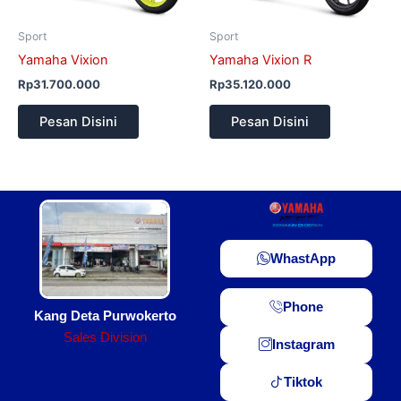
Sport
Sport
Yamaha Vixion
Yamaha Vixion R
Rp
31.700.000
Rp
35.120.000
Pesan Disini
Pesan Disini
WhastApp
Phone
Kang Deta Purwokerto
Sales Division
Instagram
Tiktok