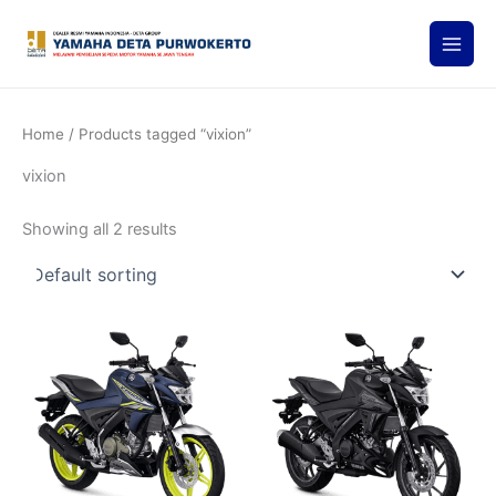
Skip
to
content
Home
/ Products tagged “vixion”
vixion
Showing all 2 results